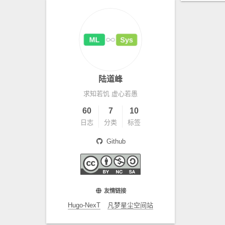
陆道峰
求知若饥 虚心若愚
60
7
10
日志
分类
标签
Github
友情链接
Hugo-NexT
凡梦星尘空间站