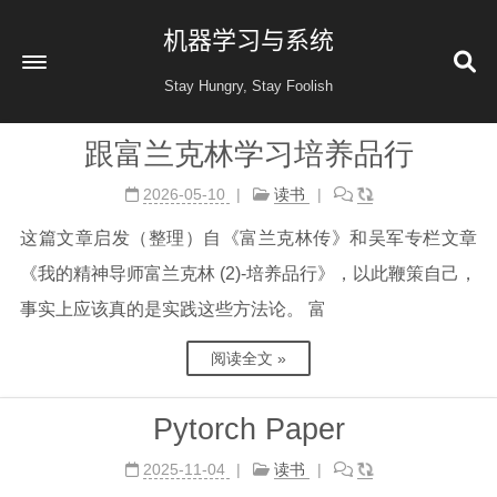
机器学习与系统
Stay Hungry, Stay Foolish
跟富兰克林学习培养品行
首页
2026-05-10
读书
读书
这篇文章启发（整理）自《富兰克林传》和吴军专栏文章
金融投资
《我的精神导师富兰克林 (2)-培养品行》，以此鞭策自己，
收藏
事实上应该真的是实践这些方法论。 富
健康
阅读全文 »
归档
60
公益 404
Pytorch Paper
2025-11-04
读书