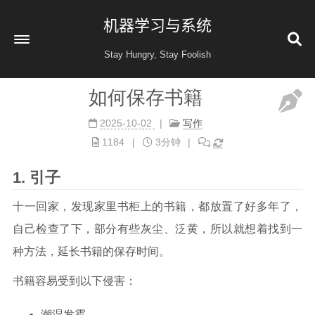
机器学习与系统
Stay Hungry, Stay Foolish
如何保存书籍
首页
2025-10-02
写作
读书
1184
3分钟
金融投资
引子
收藏
健康
十一回家，发现家里书柜上的书籍，都放置了好多年了，
自己检查了下，部分有些灰尘、泛黄，所以就想着找到一
归档
60
种方法，延长书籍的保存时间。
公益 404
书籍容易受到以下侵害：
潮湿发霉