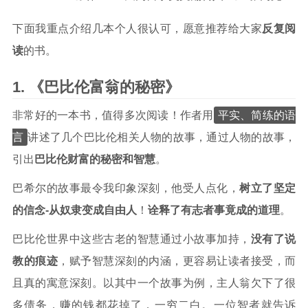
下面我重点介绍几本个人很认可，愿意推荐给大家
反复阅
读
的书。
《巴比伦富翁的秘密》
平实、简练的语
非常好的一本书，值得多次阅读！作者用
言
讲述了几个巴比伦相关人物的故事，通过人物的故事，
引出
巴比伦财富的秘密和智慧
。
巴希尔的故事最令我印象深刻，他受人点化，
树立了坚定
的信念-从奴隶变成自由人
！
诠释了有志者事竟成的道理
。
巴比伦世界中这些古老的智慧通过小故事加持，
没有了说
教的痕迹
，赋予智慧深刻的内涵，更容易让读者接受，而
且真的寓意深刻。以其中一个故事为例，主人翁欠下了很
多债务，赚的钱都花掉了，一穷二白。一位智者就告诉