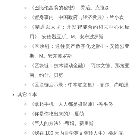
《巴比伦富翁的秘密》- 乔治。克拉森
《置身事内：中国政府与经济发展》- 兰小欢
《精通以太坊：开发智能合约和去中心化应
用》- 安德烈亚斯。M。安东波罗斯
《区块链：通往资产数字化之路》- 安德烈亚
斯。M。安东波罗斯
《区块链：技术驱动金融》- 阿尔文德。那拉亚
南、约什。贝努
《区块链启示录：中本聪文集》- 菲尔。尚帕涅
其它 4 本
《拿起手机，人人都是摄影师》-卷毛佟
《你是你吃出来的》-夏萌
《巨人的方法》-蒂姆。费里斯
《我在 100 天内自学英文翻转人生》-张同完