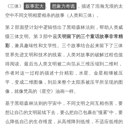
叙事宏大
想象力奇诡
《三体》
、
，描述了浩瀚无垠的太
空中不同文明相爱相杀的故事（人类和三体）。
第 2 部面壁计划中逻辑悟出了黑暗森林法则，帮助人类威
慑三体文明。第 3 部中
云天明留下的三个童话故事非常精
彩
，兼具趣味性和文学性。三个故事结合起来留下了三体
世界先进文明和技术的线索，人类对故事的破解过程也值
得阅读。最后当人类文明被二向箔从三维压缩到二维时，
作者对这一过程的描述十分精彩，水星、金星相继被压
平，变成二维图像，到后来整个太阳系被压平所呈现的图
像，就像梵高的《星空》油画一样。
基于黑暗森林法则的宇宙中，不同文明之间互相伤害，要
想让自己的文明延续下去，要么把自己包裹在"慢雾"中，要
么降低自己的生存维度，从高维降到低维，不适应低维的