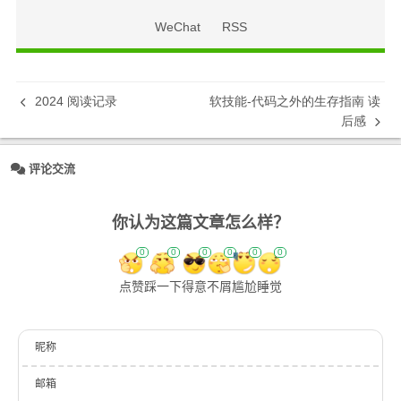
WeChat
RSS
2024 阅读记录
软技能-代码之外的生存指南 读
后感
评论交流
你认为这篇文章怎么样？
0
0
0
0
0
0
点赞
踩一下
得意
不屑
尴尬
睡觉
昵称
邮箱