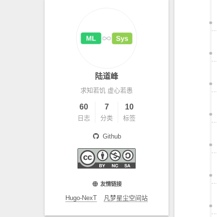
陆道峰
求知若饥 虚心若愚
60
7
10
日志
分类
标签
Github
友情链接
Hugo-NexT
凡梦星尘空间站