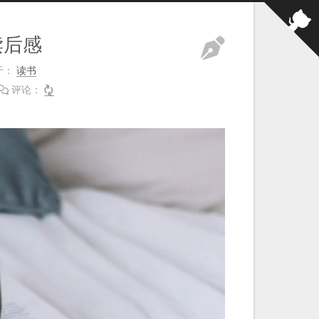
读后感
于：
读书
评论：