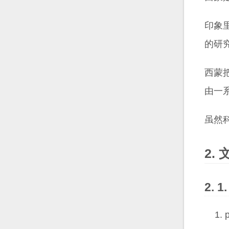
印象
的研
西蒙
由一
虽然