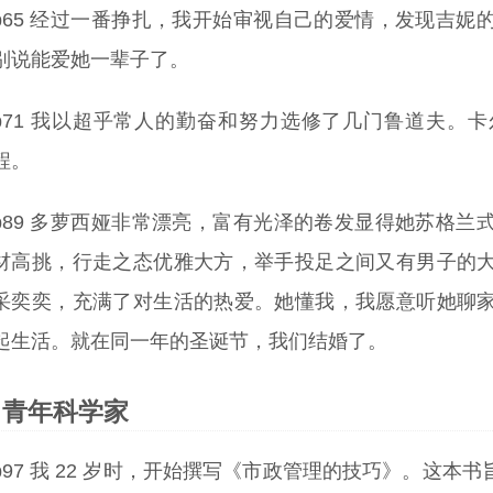
p65 经过一番挣扎，我开始审视自己的爱情，发现吉
别说能爱她一辈子了。
p71 我以超乎常人的勤奋和努力选修了几门鲁道夫。
程。
p89 多萝西娅非常漂亮，富有光泽的卷发显得她苏格
材高挑，行走之态优雅大方，举手投足之间又有男子的
采奕奕，充满了对生活的热爱。她懂我，我愿意听她聊
起生活。就在同一年的圣诞节，我们结婚了。
青年科学家
p97 我 22 岁时，开始撰写《市政管理的技巧》。这