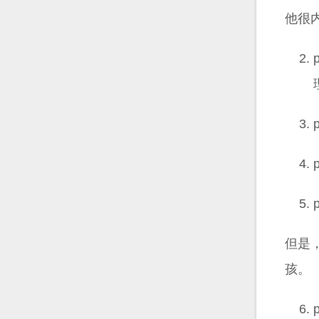
他很
但是
孩。