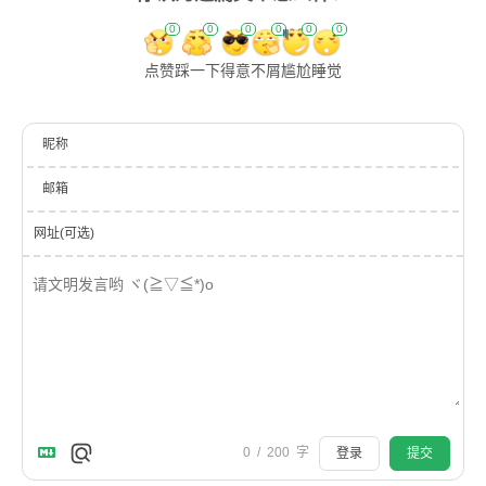
0
0
0
0
0
0
点赞
踩一下
得意
不屑
尴尬
睡觉
昵称
邮箱
网址(可选)
0
/
200
字
登录
提交