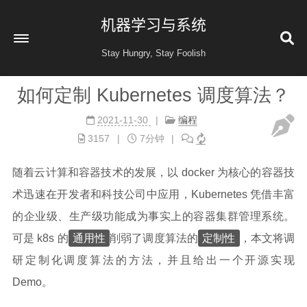
机器学习与系统
Stay Hungry, Stay Foolish
如何定制 Kubernetes 调度算法？
首页
2021-11-30
编程
读书
3157
7分钟
金融投资
随着云计算和容器技术的发展，以 docker 为核心的容器技
收藏
术迅速在开发者和科技公司中应用，Kubernetes 凭借丰富
健康
的企业级、生产级功能成为事实上的容器集群管理系统。
归档
60
通用性
定制性
可是 k8s 的
削弱了调度算法的
，本文将调
公益 404
研定制化调度算法的方法，并且给出一个开源实现
Demo。