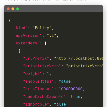
"kind"
: 
"Policy"
"apiVersion"
: 
"v1"
"extenders"
"urlPrefix"
: 
"http://localhost:8000
"prioritizeVerb"
: 
"prioritizeVerb"
"weight"
: 
1
"enableHttps"
: 
false
"httpTimeout"
: 
1000000000
"nodeCacheCapable"
: 
true
"ignorable"
: 
false