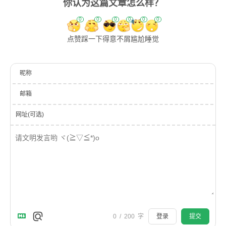
你认为这篇文章怎么样？
0
0
0
0
0
0
点赞
踩一下
得意
不屑
尴尬
睡觉
昵称
邮箱
网址(可选)
0
/
200
字
登录
提交