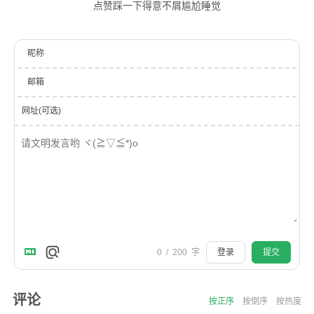
点赞
踩一下
得意
不屑
尴尬
睡觉
昵称
邮箱
网址(可选)
0
/
200
字
登录
提交
评论
按正序
按倒序
按热度