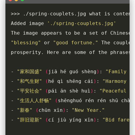
Added image 
'./spring-couplets.jpg'
The image appears to be a set of Chinese 
"blessing"
 or 
"good fortune."
 The couplet
- 
"家和国盛"
(
jiā hé guó shèng
)
: 
"Family h
- 
"和气生财"
(
hé qì shēng cái
)
: 
"Harmony b
- 
"平安社会"
(
pái ān shè huì
)
: 
"Peaceful s
- 
"生活人人舒畅"
(
shēnghuó rén rén shū chàn
- 
"新春"
(
chūn xīn
)
: 
"New Year."
- 
"辞旧迎新"
(
cí jiù yíng xīn
)
: 
"Bid farew