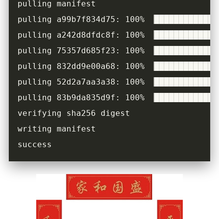
pulling a242d8dfdc8f: 100% ▕█████████████
pulling 75357d685f23: 100% ▕█████████████
pulling 832dd9e00a68: 100% ▕█████████████
pulling 52d2a7aa3a38: 100% ▕█████████████
pulling 83b9da835d9f: 100% ▕█████████████