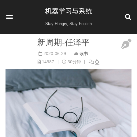
机器学习与系统
Stay Hungry, Stay Foolish
新周期-任泽平
首页
2020-06-29
读书
读书
14987
30分钟
金融投资
收藏
健康
归档
60
公益 404