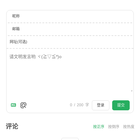
昵称
邮箱
网址(可选)
0
/
200
字
登录
提交
评论
按正序
按倒序
按热度