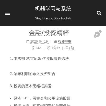
机器学习与系统
Stay Hungry, Stay Foolish
金融/投资精粹
首页
2025-04-19
投资理财
读书
142
1分钟
金融投资
本杰明-格雷厄姆 优质股票筛选法
收藏
健康
哈布利朗的永久投资组合
归档
60
公益 404
投资的基本思维框架爱
经济下行，买黄金和公用设施股票
经济上行，买高端消费和券商保险