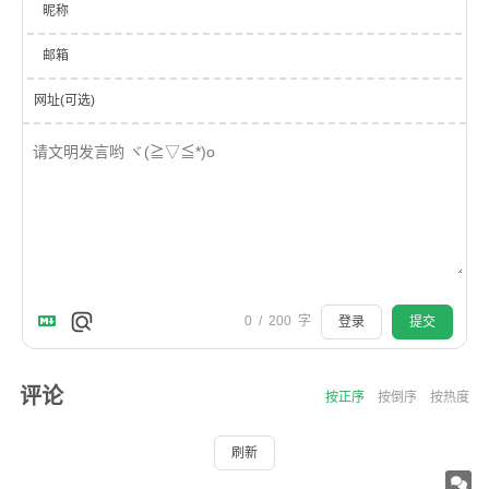
昵称
邮箱
网址(可选)
0
/
200
字
登录
提交
评论
按正序
按倒序
按热度
刷新