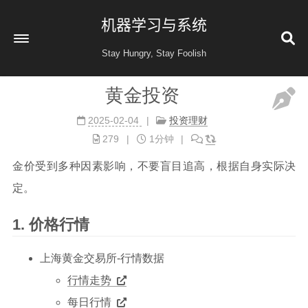
机器学习与系统
Stay Hungry, Stay Foolish
黄金投资
首页
2025-02-04
投资理财
读书
279
1分钟
金融投资
金价受到多种因素影响，不要盲目追高，根据自身实际决
收藏
定。
健康
价格行情
归档
60
公益 404
上海黄金交易所-行情数据
行情走势
每日行情