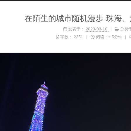
在陌生的城市随机漫步-珠海
发表于：
2023-03-16
分类
字数：
2251
阅读：≈
5分钟