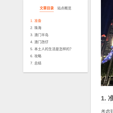
文章目录
站点概览
准备
珠海
澳门半岛
澳门氹仔
本土人的生活是怎样的？
攻略
总结
考虑