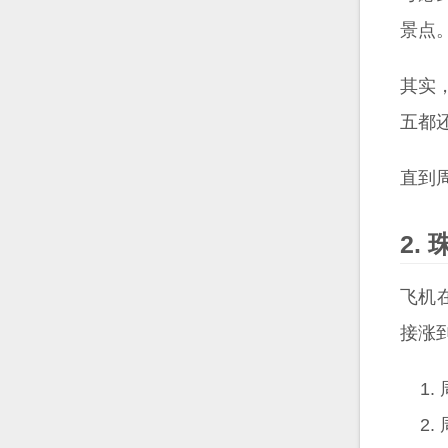
景点
其实
五都
直到
飞机
接涨