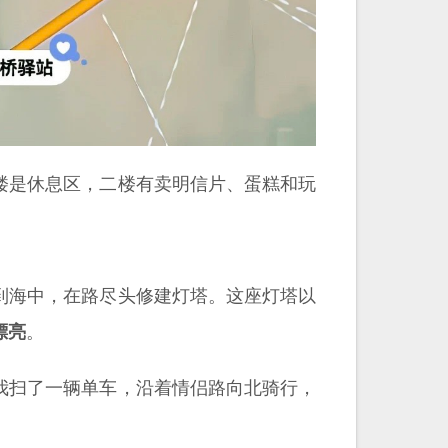
楼是休息区，二楼有卖明信片、蛋糕和玩
到海中，在路尽头修建灯塔。这座灯塔以
漂亮
。
我扫了一辆单车，沿着情侣路向北骑行，