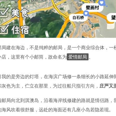
邮局建在海边，不是纯粹的邮局，是一个商业综合体，一
爱情邮局
小店，这里有个小邮筒，故命名为
。
引我的是旁边的灯塔，在海滨广场修一条细长的小路延伸
和灰色为主，伫立在那里，为过往船只指引方向，
庄严又
情邮局向北到淇澳岛，沿着海岸线修建的路就是情侣路，
的海风吹着很舒服，远处的海面还有几座小岛若隐若现。