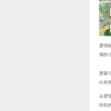
爱情
偶的
更吸
白色
从爱
轻轻