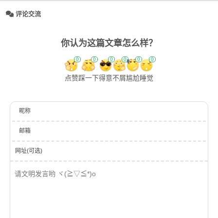
评论交流
你认为这篇文章怎么样？
0
0
0
0
0
0
点赞
踩一下
得意
不屑
尴尬
睡觉
昵称
邮箱
网址(可选)