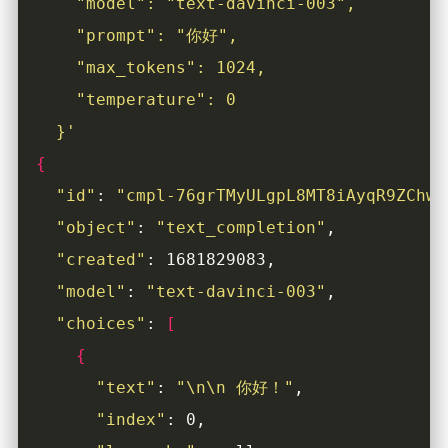
  }'
{
"id"
: 
"cmpl-76grTMyULgpL8MT8iAyqR9ZChwy
"object"
: 
"text_completion"
"created"
"model"
: 
"text-davinci-003"
"choices"
: 
[
{
"text"
: 
"\n\n 你好！"
"index"