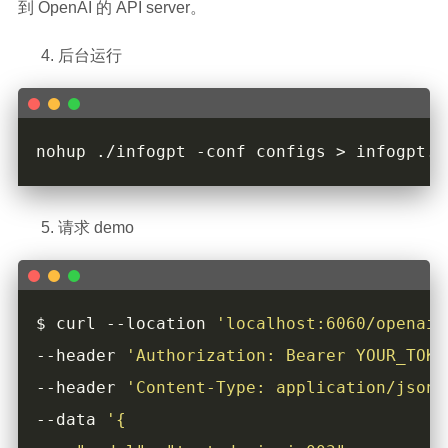
到 OpenAI 的 API server。
后台运行
nohup ./infogpt -conf configs > infogpt.l
请求 demo
$ curl --location 
'localhost:6060/openaip
--header 
'Authorization: Bearer YOUR_TOKE
--header 
'Content-Type: application/json'
--data 