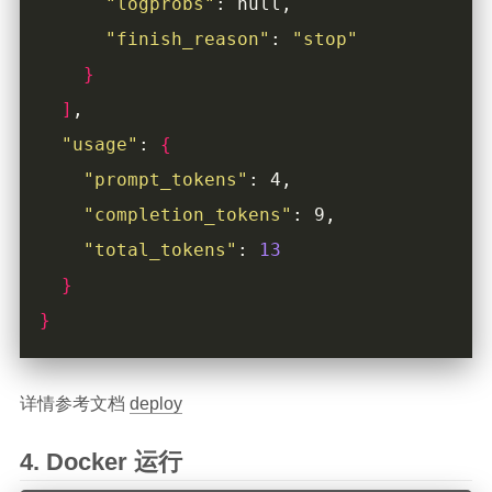
"logprobs"
"finish_reason"
: 
"stop"
}
]
"usage"
: 
{
"prompt_tokens"
"completion_tokens"
"total_tokens"
: 
13
}
}
详情参考文档
deploy
Docker 运行