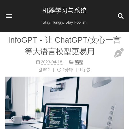
机器学习与系统
Stay Hungry, Stay Foolish
InfoGPT - 让 ChatGPT/文心一言
首页
等大语言模型更易用
读书
2023-04-18
编程
金融投资
692
2分钟
收藏
健康
归档
60
公益 404