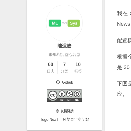
我在 
News
配置模
陆道峰
求知若饥 虚心若愚
根据
60
7
10
是 3
日志
分类
标签
Github
下图
应。
友情链接
Hugo-NexT
凡梦星尘空间站