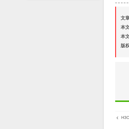
文
本
本
版
H3C