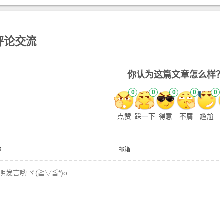
评论交流
你认为这篇文章怎么样
0
0
0
0
0
点赞
踩一下
得意
不屑
尴尬
称
邮箱