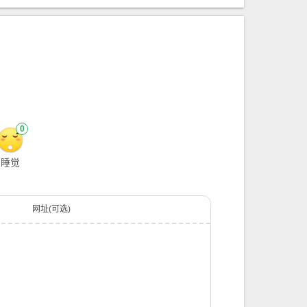
？
0
睡觉
网址(可选)