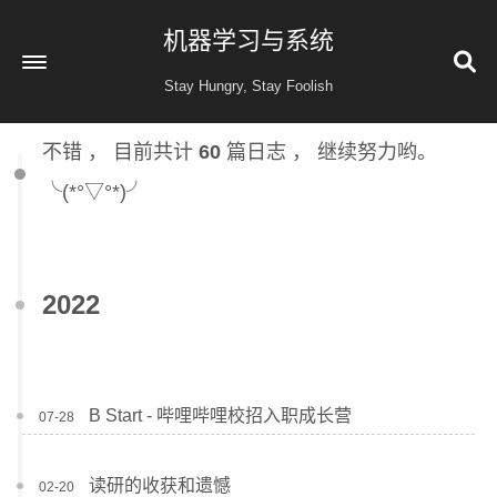
机器学习与系统
Stay Hungry, Stay Foolish
不错 ， 目前共计
60
篇日志 ， 继续努力哟。
首页
╰(*°▽°*)╯
读书
金融投资
收藏
2022
健康
归档
60
公益 404
B Start - 哔哩哔哩校招入职成长营
07-28
读研的收获和遗憾
02-20