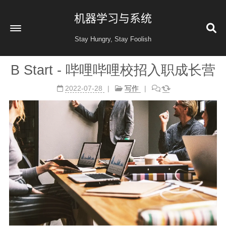
机器学习与系统
Stay Hungry, Stay Foolish
B Start - 哔哩哔哩校招入职成长营
首页
2022-07-28
写作
读书
金融投资
收藏
健康
归档
60
公益 404